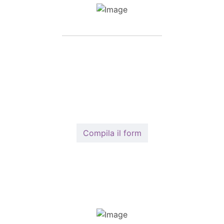
Compila il nostro form
Per prenotare una visita per il vostro animale
domestico
potete compilare il modulo
Compila il form