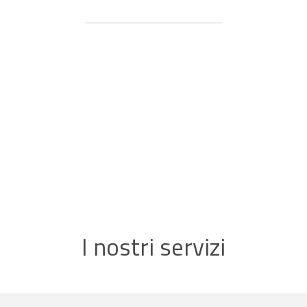
Visite a domicilio
Il personale della struttura si rende reperibile
24
ore su 24
ed è a disposizione per effettuare visite anche a
domicilio.
I nostri servizi